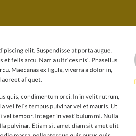
ipiscing elit. Suspendisse at porta augue.
t felis arcu. Nam a ultrices nisi. Phasellus
arcu. Maecenas ex ligula, viverra a dolor in,
 laoreet aliquet.
s quis, condimentum orci. In in velit rutrum,
a vel felis tempus pulvinar vel et mauris. Ut
 vel tempor. Integer in vestibulum mi. Nulla
illa pulvinar. Etiam sit amet diam sit amet elit
 odio massa, pellentesque quis purus quis,