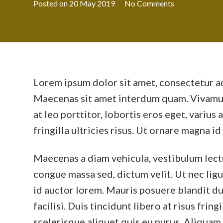
Posted on
20 May 2019
No Comments
Lorem ipsum dolor sit amet, consectetur ad
Maecenas sit amet interdum quam. Vivamus e
at leo porttitor, lobortis eros eget, varius 
fringilla ultricies risus. Ut ornare magna id
Maecenas a diam vehicula, vestibulum lectu
congue massa sed, dictum velit. Ut nec ligul
id auctor lorem. Mauris posuere blandit dui
facilisi. Duis tincidunt libero at risus fring
scelerisque aliquet quis eu purus. Aliquam