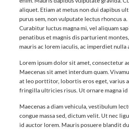
enim. Mauris dapibus vulputate gravida. C
aliquet. Etiam at metus non dui dapibus ult
purus sem, non vulputate lectus rhoncus a. 
Curabitur luctus magna mi, vel aliquam sap
penatibus et magnis dis parturient montes
mauris ac lorem iaculis, ac imperdiet nulla 
Lorem ipsum dolor sit amet, consectetur ad
Maecenas sit amet interdum quam. Vivamus e
at leo porttitor, lobortis eros eget, varius 
fringilla ultricies risus. Ut ornare magna id
Maecenas a diam vehicula, vestibulum lectu
congue massa sed, dictum velit. Ut nec ligul
id auctor lorem. Mauris posuere blandit dui