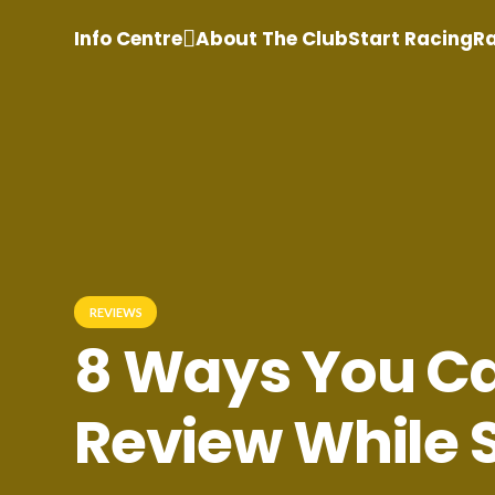
Info Centre
About The Club
Start Racing
Ra
REVIEWS
8 Ways You C
Review While 