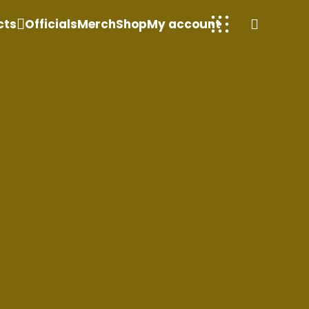
cts
Officials
Merch
Shop
My account