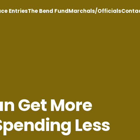
ce Entries
The Bend Fund
Marchals/Officials
Conta
an Get More
Spending Less