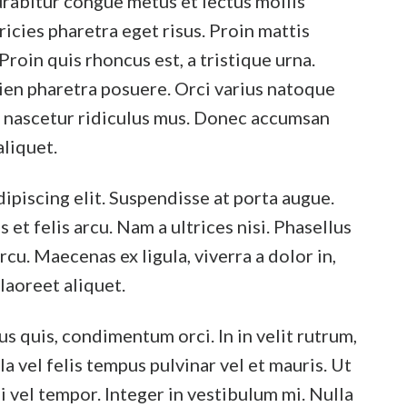
urabitur congue metus et lectus mollis
ricies pharetra eget risus. Proin mattis
Proin quis rhoncus est, a tristique urna.
ien pharetra posuere. Orci varius natoque
, nascetur ridiculus mus. Donec accumsan
aliquet.
ipiscing elit. Suspendisse at porta augue.
t felis arcu. Nam a ultrices nisi. Phasellus
arcu. Maecenas ex ligula, viverra a dolor in,
 laoreet aliquet.
s quis, condimentum orci. In in velit rutrum,
a vel felis tempus pulvinar vel et mauris. Ut
 vel tempor. Integer in vestibulum mi. Nulla